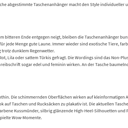
sche abgestimmte Taschenanhänger macht den Style individueller un
 bitteren Ende entgegen neigt, bleiben die Taschenanhänger bunt 
für jede Menge gute Laune. Immer wieder sind exotische Tiere, far
g trotz dunklem Regenwetter.
ot, Lila oder sattem Türkis gefragt. Die Wordings sind das Non-Pl
chreibschrift sogar edel und feminin wirken. An der Tasche baumeln
chthin. Die schimmernden Oberflächen wirken auf kleinformatigen A
ok auf Taschen und Rucksäcken zu plakativ ist. Die aktuellen Tasch
kfarbene Kussmünder, silbrig glänzende High-Heel-Silhouetten und 
rspielte Wow-Momente.