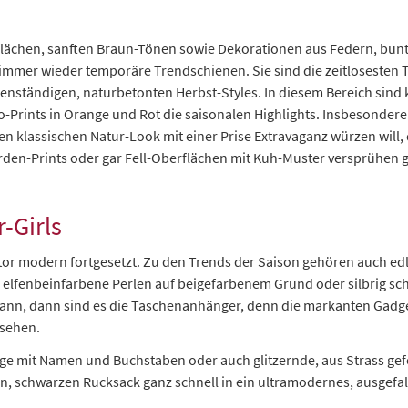
rflächen, sanften Braun-Tönen sowie Dekorationen aus Federn, bunt
immer wieder temporäre Trendschienen. Sie sind die zeitlosesten 
ständigen, naturbetonten Herbst-Styles. In diesem Bereich sind kr
Prints in Orange und Rot die saisonalen Highlights. Insbesondere
 klassischen Natur-Look mit einer Prise Extravaganz würzen will
rden-Prints oder gar Fell-Oberflächen mit Kuh-Muster versprühen
-Girls
or modern fortgesetzt. Zu den Trends der Saison gehören auch edl
 elfenbeinfarbene Perlen auf beigefarbenem Grund oder silbrig s
kann, dann sind es die Taschenanhänger, denn die markanten Gadge
rsehen.
üge mit Namen und Buchstaben oder auch glitzernde, aus Strass gefo
en, schwarzen Rucksack ganz schnell in ein ultramodernes, ausgef