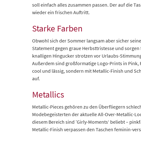
soll einfach alles zusammen passen. Der auf die Ta
wieder ein frischen Auftritt.
Starke Farben
Obwohl sich der Sommer langsam aber sicher seinem
Statement gegen graue Herbsttristesse und sorgen 
knalligen Hingucker strotzen vor Urlaubs-Stimmun
Außerdem sind großformatige Logo-Prints in Pink, R
cool und lässig, sondern mit Metallic-Finish und S
auf.
Metallics
Metallic-Pieces gehören zu den Überfliegern schle
Modebegeisterten der aktuelle All-Over-Metallic-Lo
diesem Bereich sind ’Girly-Moments‘ beliebt – pin
Metallic-Finish verpassen den Taschen feminin-ve