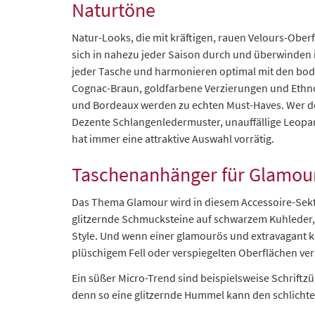
Naturtöne
Natur-Looks, die mit kräftigen, rauen Velours-Obe
sich in nahezu jeder Saison durch und überwinden 
jeder Tasche und harmonieren optimal mit den boden
Cognac-Braun, goldfarbene Verzierungen und Ethno-
und Bordeaux werden zu echten Must-Haves. Wer den
Dezente Schlangenledermuster, unauffällige Leopa
hat immer eine attraktive Auswahl vorrätig.
Taschenanhänger für Glamour
Das Thema Glamour wird in diesem Accessoire-Sekt
glitzernde Schmucksteine auf schwarzem Kuhleder,
Style. Und wenn einer glamourös und extravagant 
plüschigem Fell oder verspiegelten Oberflächen ve
Ein süßer Micro-Trend sind beispielsweise Schriftz
denn so eine glitzernde Hummel kann den schlicht