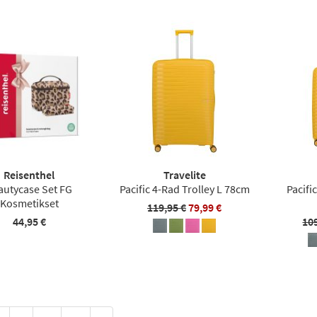
Reisenthel
Travelite
autycase Set FG
Pacific 4-Rad Trolley L 78cm
Pacifi
Kosmetikset
119,95 €
79,99 €
44,95 €
10