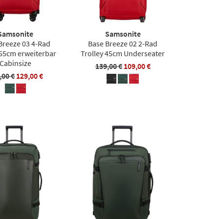
Samsonite
Samsonite
Breeze 03 4-Rad
Base Breeze 02 2-Rad
 55cm erweiterbar
Trolley 45cm Underseater
Cabinsize
139,00 €
109,00 €
,00 €
129,00 €