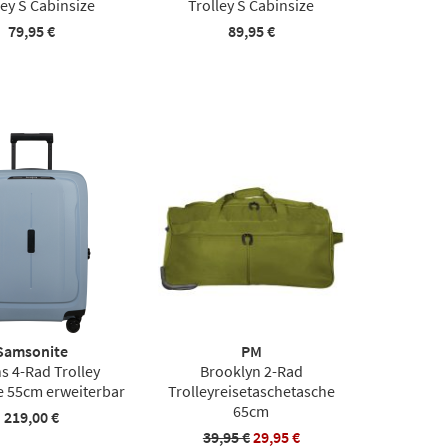
ley S Cabinsize
Trolley S Cabinsize
79,95 €
89,95 €
Samsonite
PM
s 4-Rad Trolley
Brooklyn 2-Rad
e 55cm erweiterbar
Trolleyreisetaschetasche
65cm
219,00 €
39,95 €
29,95 €