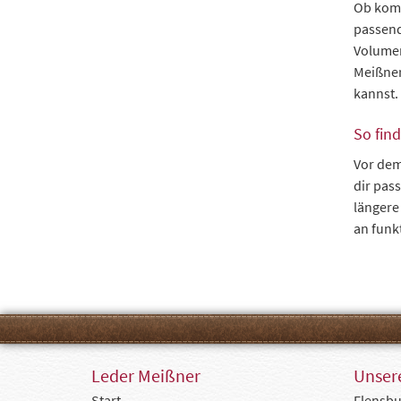
Ob komp
passend
Volumen
Meißner
kannst.
So find
Vor dem
dir pass
längere
an funk
Leder Meißner
Unsere
Start
Flensbu