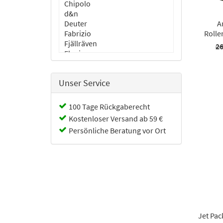
Chipolo
d&n
Deuter
A
Fabrizio
Rolle
Fjällräven
26
Flanigan
Flynka
GOT BAG
Unser Service
IMPACKT
Jost
Justified
100 Tage Rückgaberecht
Kapten & Son
Kostenloser Versand ab 59 €
Leder Meißner
Persönliche Beratung vor Ort
MYWALIT
PM
Reisenthel
Samsonite
The Bridge
TITAN
Travelite
Jet Pac