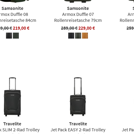
Samsonite
Samsonite
rmox Duffle 08
Armox Duffle 07
Ar
nreisetasche 84cm
Rollenreisetasche 79cm
Rollen
9,00 €
219,00 €
289,00 €
229,00 €
259
Travelite
Travelite
k SLIM 2-Rad Trolley
Jet Pack EASY 2-Rad Trolley
Jet P