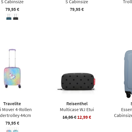
S Cabinsize
S Cabinsize
Trol
79,95 €
79,95 €
Travelite
Reisenthel
i Mover 4-Rollen
Multicase WJ Etui
Essen
dertrolley 44cm
Cabinsiz
16,95 €
12,99 €
79,95 €