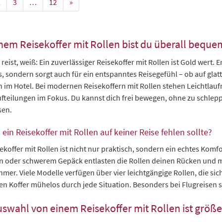
2
3
…
12
»
inem Reisekoffer mit Rollen bist du überall bequ
 reist, weiß: Ein zuverlässiger Reisekoffer mit Rollen ist Gold wert. 
, sondern sorgt auch für ein entspanntes Reisegefühl – ob auf gla
n im Hotel. Bei modernen Reisekoffern mit Rollen stehen Leichtlaufr
fteilungen im Fokus. Du kannst dich frei bewegen, ohne zu schleppe
sen.
in Reisekoffer mit Rollen auf keiner Reise fehlen sollte?
ekoffer mit Rollen ist nicht nur praktisch, sondern ein echtes Komf
n oder schwerem Gepäck entlasten die Rollen deinen Rücken und 
mer. Viele Modelle verfügen über vier leichtgängige Rollen, die sic
en Koffer mühelos durch jede Situation. Besonders bei Flugreisen s
uswahl von einem Reisekoffer mit Rollen ist größe