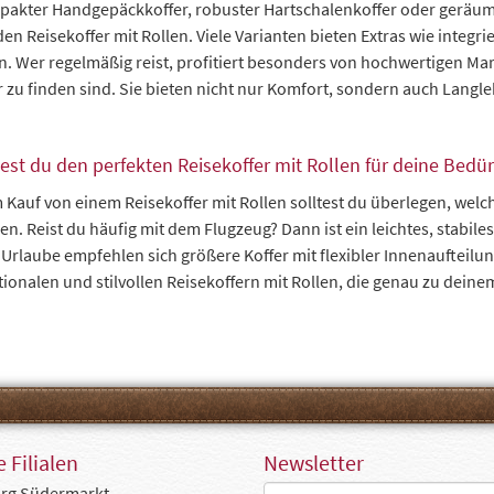
akter Handgepäckkoffer, robuster Hartschalenkoffer oder geräumige
en Reisekoffer mit Rollen. Viele Varianten bieten Extras wie integr
. Wer regelmäßig reist, profitiert besonders von hochwertigen Ma
 zu finden sind. Sie bieten nicht nur Komfort, sondern auch Langleb
est du den perfekten Reisekoffer mit Rollen für deine Bedür
 Kauf von einem Reisekoffer mit Rollen solltest du überlegen, welc
en. Reist du häufig mit dem Flugzeug? Dann ist ein leichtes, stabile
 Urlaube empfehlen sich größere Koffer mit flexibler Innenaufteilu
tionalen und stilvollen Reisekoffern mit Rollen, die genau zu deine
 Filialen
Newsletter
rg Südermarkt