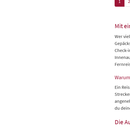
1
Mit e
Wer viel
Gepäcks
Check-i
Innenau
Fernrei
Warum e
Ein Reis
Strecke
angeneh
du dein
Die A