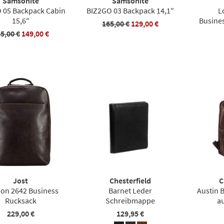
Samsonite
Samsonite
 05 Backpack Cabin
BIZ2GO 03 Backpack 14,1″
L
15,6″
Busine
165,00 €
129,00 €
5,00 €
149,00 €
Jost
Chesterfield
C
on 2642 Business
Barnet Leder
Austin 
Rucksack
Schreibmappe
a
229,00 €
129,95 €