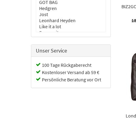
GOT BAG
BIZ2GO
Hedgren
Jost
Leonhard Heyden
18
Like it a lot
Samsonite
Travelite
Troop
Unser Service
100 Tage Rückgaberecht
Kostenloser Versand ab 59 €
Persönliche Beratung vor Ort
Lond