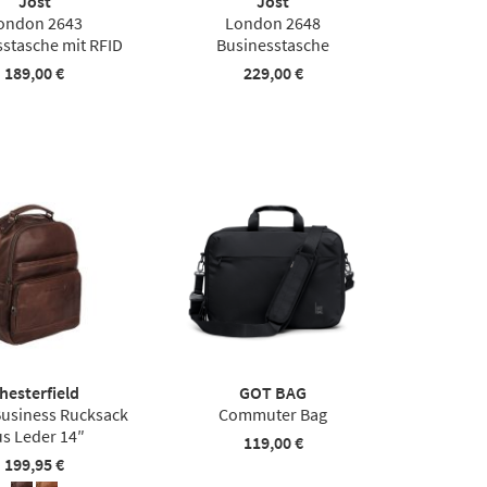
Jost
Jost
ondon 2643
London 2648
sstasche mit RFID
Businesstasche
189,00 €
229,00 €
hesterfield
GOT BAG
Business Rucksack
Commuter Bag
us Leder 14″
119,00 €
199,95 €