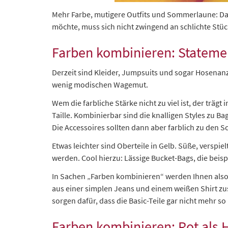
Mehr Farbe, mutigere Outfits und Sommerlaune: Daf
möchte, muss sich nicht zwingend an schlichte Stü
Farben kombinieren: Statemen
Derzeit sind Kleider, Jumpsuits und sogar Hosenanzü
wenig modischen Wagemut.
Wem die farbliche Stärke nicht zu viel ist, der trä
Taille. Kombinierbar sind die knalligen Styles zu B
Die Accessoires sollten dann aber farblich zu den 
Etwas leichter sind Oberteile in Gelb. Süße, versp
werden. Cool hierzu: Lässige Bucket-Bags, die beis
In Sachen „Farben kombinieren“ werden Ihnen also 
aus einer simplen Jeans und einem weißen Shirt z
sorgen dafür, dass die Basic-Teile gar nicht mehr so
Farben kombinieren: Rot als H