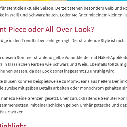
ür steht die aktuelle Saison. Derzeit stehen besonders Gelb und R
cke in Weiß und Schwarz halten. Leder Meißner mit einem kleinen F
t-Piece oder All-Over-Look?
ge in den Trendfarben sehr gefragt. Der strahlende Style ist nicht
gt in diesem Sommer strahlend gelbe Volantkleider mit Häkel-Applika
ags in klassischen Farben wie Schwarz und Weiß. Ebenfalls toll zum
Schuhen passen, da der Look sonst insgesamt zu unruhig wird.
ielte Blusen können beispielsweise zu Mom-Jeans aus hellem Denim-
pielsweise mit gelben Details arbeiten oder monochrom gehalten si
nahezu keine Grenzen gesetzt. Eher zurückhaltende Gemüter können 
usammensetzen, mit einer schicken gelben Umhängetasche und dazu
 Basic wirken.
ighlight