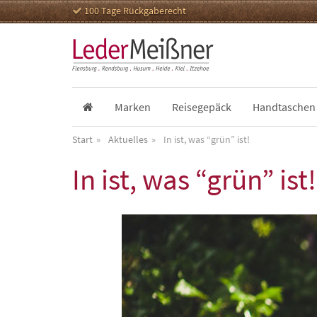
100 Tage Rückgaberecht
Marken
Reisegepäck
Handtaschen
Start
Aktuelles
In ist, was “grün” ist!
In ist, was “grün” ist!