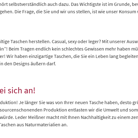
hört selbstverständlich auch dazu. Das Wichtigste ist im Grunde, 
en. Die Frage, die Sie und wir uns stellen, ist wie unser Konsum 
altige Taschen herstellen. Casual, sexy oder leger? Mit unserer Au
rün”! Beim Tragen endlich kein schlechtes Gewissen mehr haben m
ner! Wir haben einzigartige Taschen, die Sie ein Leben lang beglei
in den Designs äußern darf.
i sich an!
uktion! Je länger Sie was von Ihrer neuen Tasche haben, desto größ
 ressourcenschonenden Produktion entlasten wir die Umwelt und somi
 würde. Leder Meißner macht mit Ihnen Nachhaltigkeit zu einem zen
Taschen aus Naturmaterialien an.