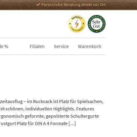
Persönliche Beratung direkt vor Ort
le %
Filialen
Service
Warenkorb
eitausflug – im Rucksack ist Platz für Spielsachen,
it schönen, individuellen Highlights. Features
gonomisch geformte, gepolsterte Schultergurte
stgurt Platz für DIN A 4 Formate […]