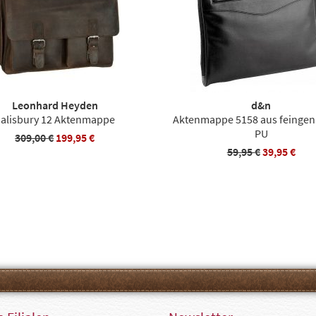
Leonhard Heyden
d&n
alisbury 12 Aktenmappe
Aktenmappe 5158 aus feinge
PU
309,00 €
199,95 €
59,95 €
39,95 €