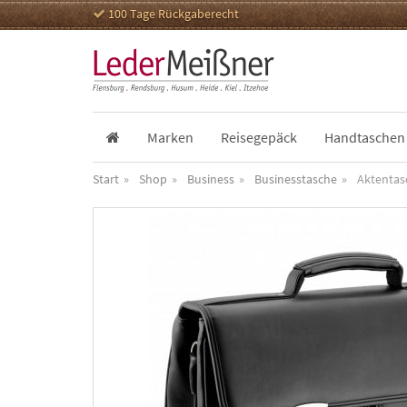
100 Tage Rückgaberecht
Marken
Reisegepäck
Handtaschen
Start
Shop
Business
Businesstasche
Aktentas