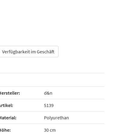
Verfügbarkeit im Geschäft
Hersteller:
d&n
Artikel:
5139
Material:
Polyurethan
Höhe:
30 cm