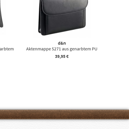
d&n
narbtem
Aktenmappe 5271 aus genarbtem PU
39,95 €