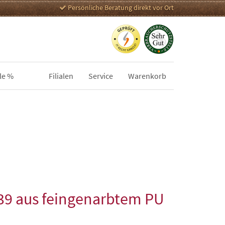
Persönliche Beratung direkt vor Ort
le %
Filialen
Service
Warenkorb
39 aus feingenarbtem PU