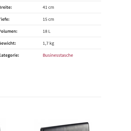
Breite:
41 cm
Tiefe:
15 cm
Volumen:
18 L
Gewicht:
1,7 kg
Kategorie:
Businesstasche