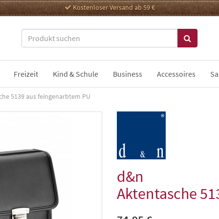
Kostenloser Versand ab 59 €
Freizeit
Kind & Schule
Business
Accessoires
Sa
che 5139 aus feingenarbtem PU
d&n
Aktentasche 51