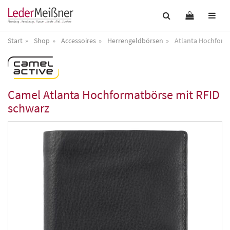
Start
Shop
Accessoires
Herrengeldbörsen
Atlanta Hochform
Camel
Atlanta Hochformatbörse mit RFID
schwarz