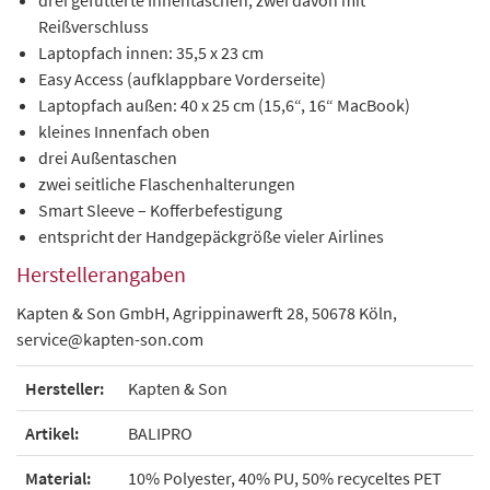
drei gefütterte Innentaschen, zwei davon mit
Reißverschluss
Laptopfach innen: 35,5 x 23 cm
Easy Access (aufklappbare Vorderseite)
Laptopfach außen: 40 x 25 cm (15,6“, 16“ MacBook)
kleines Innenfach oben
drei Außentaschen
zwei seitliche Flaschenhalterungen
Smart Sleeve – Kofferbefestigung
entspricht der Handgepäckgröße vieler Airlines
Herstellerangaben
Kapten & Son GmbH, Agrippinawerft 28, 50678 Köln,
service@kapten-son.com
Hersteller:
Kapten & Son
Artikel:
BALIPRO
Material:
10% Polyester, 40% PU, 50% recyceltes PET