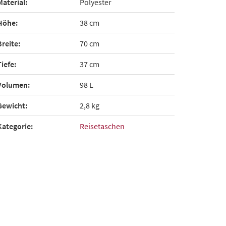
Material:
Polyester
Höhe:
38 cm
Breite:
70 cm
Tiefe:
37 cm
Volumen:
98 L
Gewicht:
2,8 kg
Kategorie:
Reisetaschen