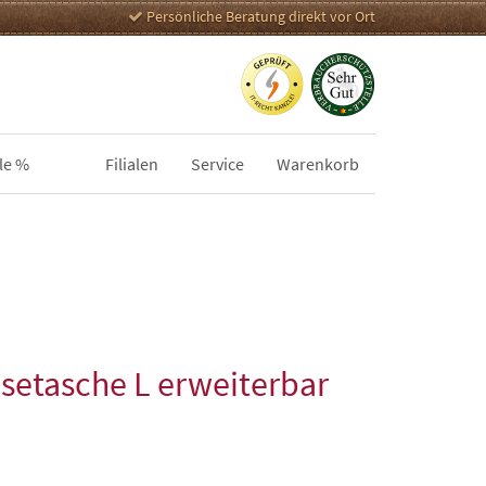
Persönliche Beratung direkt vor Ort
le %
Filialen
Service
Warenkorb
isetasche L erweiterbar