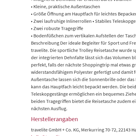
• Kleine, praktische Außentaschen
• Größe Öffnung am Hauptfach für leichtes Bepacke
• Zwei laufruhige Inlinerrollen • Stabiles Teleskopg
• Zwei robuste Tragegriffe
• Bodenfüßchen zum vertikalen Aufstellen der Tasc
Beschreibung
Der ideale Begleiter für Sport und F
travelite. Die sportliche Trolley Reisetasche wurde 
der integrierten Dehnfalte lässt sich das Volumen 
perfekt, falls der nächste Shoppingtrip mal etwas gr
widerstandsfähigem Polyester gefertigt und damit f
Außentasche lassen sich die Sonnenbrille oder das 
kann das Hauptfach leicht bepackt werden. Die beide
Teleskopgestänge ermöglichen ein bequemes Ziehen
beiden Tragegriffen bietet die Reisetasche zudem e
nächsten Ausflug.
Herstellerangaben
travelite GmbH + Co. KG, Merkurring 70-72, 22143 