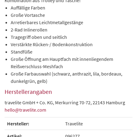
Kombination aus Trolley und Tasche!
Auffällige Farben
Große Vortasche
Arretierbares Leichtmetallgestänge
2-Rad Inlinerollen
Tragegriff oben und seitlich
Verstärkte Rücken-/ Bodenkonstruktion
Standfüße
Große Öffnung am Hauptfach mit innenliegendem
Reißverschluss-Meshfach
Große Farbauswahl (schwarz, anthrazit, lila, bordeaux,
dunkelgrün, gelb)
Herstellerangaben
travelite GmbH + Co. KG, Merkurring 70-72, 22143 Hamburg
hello@travelite.com
Hersteller:
Travelite
Artikel:
096277