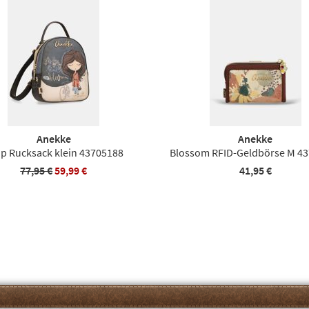
Anekke
Anekke
ip Rucksack klein 43705188
Blossom RFID-Geldbörse M 4
77,95 €
59,99 €
41,95 €