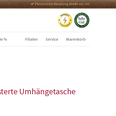
Persönliche Beratung direkt vor Ort
le %
Filialen
Service
Warenkorb
terte Umhängetasche