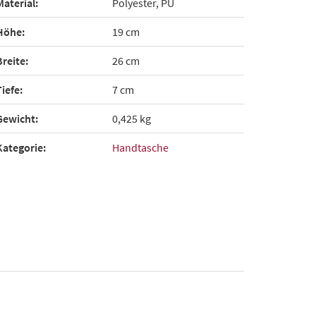
Material:
Polyester, PU
Höhe:
19 cm
Breite:
26 cm
Tiefe:
7 cm
Gewicht:
0,425 kg
Kategorie:
Handtasche