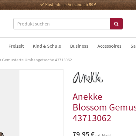
Kostenloser Versand ab 59 €
Freizeit
Kind & Schule
Business
Accessoires
Sa
m Gemusterte Umhängetasche 43713062
Anekke
Blossom Gemus
43713062
79,95 €
Inkl. MwSt.