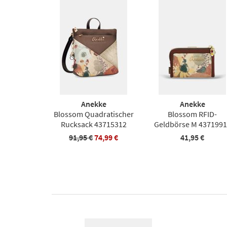
Anekke
Anekke
Blossom Quadratischer
Blossom RFID-
Rucksack 43715312
Geldbörse M 4371991
91,95 €
74,99 €
41,95 €