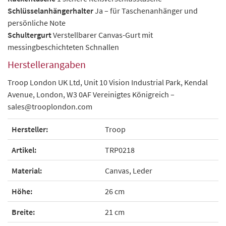
Schlüsselanhängerhalter
Ja – für Taschenanhänger und
persönliche Note
Schultergurt
Verstellbarer Canvas-Gurt mit
messingbeschichteten Schnallen
Herstellerangaben
Troop London UK Ltd,
Unit 10 Vision Industrial Park,
Kendal
Avenue,
London,
W3 0AF
Vereinigtes Königreich –
sales@trooplondon.com
Hersteller:
Troop
Artikel:
TRP0218
Material:
Canvas, Leder
Höhe:
26 cm
Breite:
21 cm