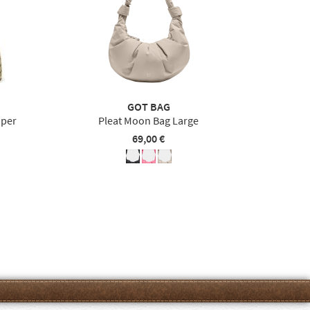
GOT BAG
pper
Pleat Moon Bag Large
69,00 €