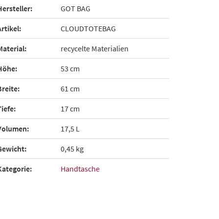
Hersteller:
GOT BAG
Artikel:
CLOUDTOTEBAG
Material:
recycelte Materialien
Höhe:
53 cm
Breite:
61 cm
Tiefe:
17 cm
Volumen:
17,5 L
Gewicht:
0,45 kg
Kategorie:
Handtasche