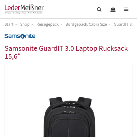
Start
Shop
Reisegepäck
Bordgepäck/Cabin Size
GuardIT 3.0 
Samsonite
GuardIT 3.0 Laptop Rucksack
15,6″