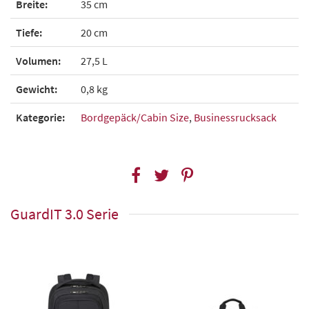
Breite:
35 cm
Tiefe:
20 cm
Volumen:
27,5 L
Gewicht:
0,8 kg
Kategorie:
Bordgepäck/Cabin Size
,
Businessrucksack
GuardIT 3.0 Serie