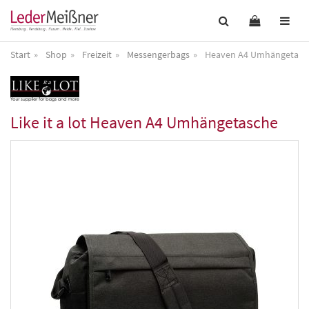
Start
Shop
Freizeit
Messengerbags
Heaven A4 Umhängetasc
Like it a lot
Heaven A4 Umhängetasche