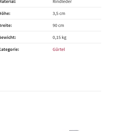
Material:
Rindleder
Höhe:
3,5 cm
Breite:
90 cm
Gewicht:
0,15 kg
Kategorie:
Gürtel