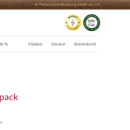
Persönliche Beratung direkt vor Ort
le %
Filialen
Service
Warenkorb
epack
t.