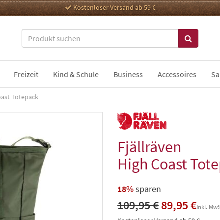
Kostenloser Versand ab 59 €
Freizeit
Kind & Schule
Business
Accessoires
Sa
oast Totepack
Fjällräven
High Coast Tot
18%
sparen
109,95 €
89,95 €
Inkl. MwS