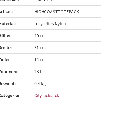
Artikel:
HIGHCOASTTOTEPACK
Material:
recyceltes Nylon
Höhe:
40 cm
Breite:
31 cm
Tiefe:
14 cm
Volumen:
23 L
Gewicht:
0,4 kg
Kategorie:
Cityrucksack