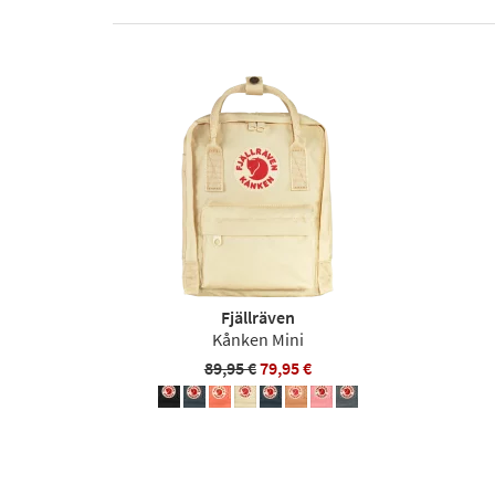
Fjällräven
Kånken Mini
89,95 €
79,95 €