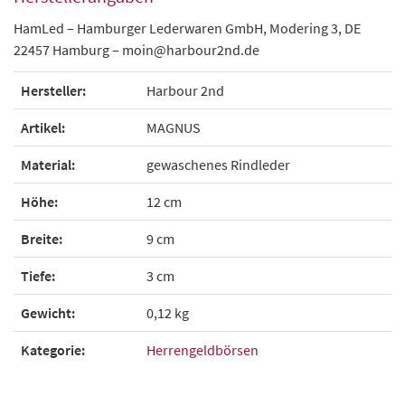
HamLed – Hamburger Lederwaren GmbH, Modering 3, DE
22457 Hamburg – moin@harbour2nd.de
Hersteller:
Harbour 2nd
Artikel:
MAGNUS
Material:
gewaschenes Rindleder
Höhe:
12 cm
Breite:
9 cm
Tiefe:
3 cm
Gewicht:
0,12 kg
Kategorie:
Herrengeldbörsen