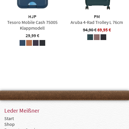
HJP
PM
Tesoro Mobile Cash 75005
Aruba 4-Rad Trolley L 76cm
Klappmodell
94,90 €
69,95 €
29,99 €
Leder Meißner
Start
Shop