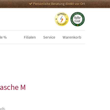
Persönliche Beratung direkt vor Ort
le %
Filialen
Service
Warenkorb
asche M
MwSt.