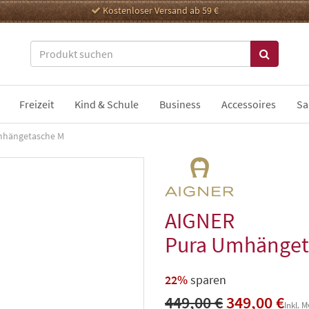
Kostenloser Versand ab 59 €
Freizeit
Kind & Schule
Business
Accessoires
Sa
mhängetasche M
AIGNER
Pura Umhänget
22%
sparen
449,00 €
349,00 €
Inkl. 