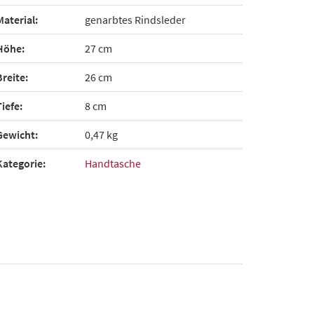
Material:
genarbtes Rindsleder
Höhe:
27 cm
Breite:
26 cm
Tiefe:
8 cm
Gewicht:
0,47 kg
Kategorie:
Handtasche