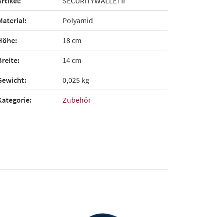
Artikel:
SECURITYWALLETII
Material:
Polyamid
Höhe:
18 cm
Breite:
14 cm
Gewicht:
0,025 kg
Kategorie:
Zubehör