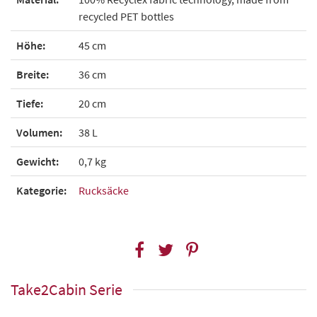
recycled PET bottles
Höhe:
45 cm
Breite:
36 cm
Tiefe:
20 cm
Volumen:
38 L
Gewicht:
0,7 kg
Kategorie:
Rucksäcke
Take2Cabin Serie