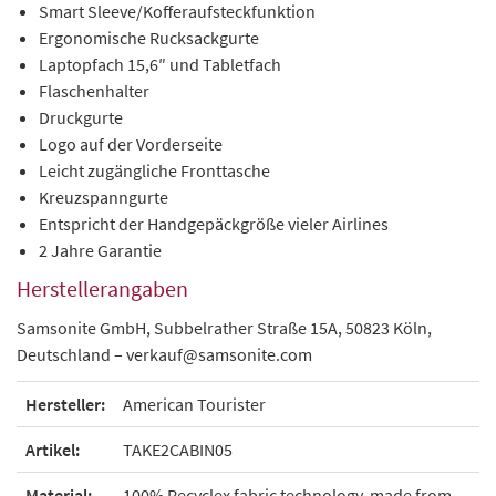
Smart Sleeve/Kofferaufsteckfunktion
Ergonomische Rucksackgurte
Laptopfach 15,6″ und Tabletfach
Flaschenhalter
Druckgurte
Logo auf der Vorderseite
Leicht zugängliche Fronttasche
Kreuzspanngurte
Entspricht der Handgepäckgröße vieler Airlines
2 Jahre Garantie
Herstellerangaben
Samsonite GmbH, Subbelrather Straße 15A, 50823 Köln,
Deutschland – verkauf@samsonite.com
Hersteller:
American Tourister
Artikel:
TAKE2CABIN05
Material:
100% Recyclex fabric technology, made from