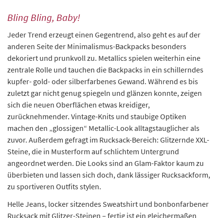
Bling Bling, Baby!
Jeder Trend erzeugt einen Gegentrend, also geht es auf der
anderen Seite der Minimalismus-Backpacks besonders
dekoriert und prunkvoll zu. Metallics spielen weiterhin eine
zentrale Rolle und tauchen die Backpacks in ein schillerndes
kupfer- gold- oder silberfarbenes Gewand. Während es bis
zuletzt gar nicht genug spiegeln und glänzen konnte, zeigen
sich die neuen Oberflächen etwas kreidiger,
zurücknehmender. Vintage-Knits und staubige Optiken
machen den „glossigen“ Metallic-Look alltagstauglicher als
zuvor. Außerdem gefragt im Rucksack-Bereich: Glitzernde XXL-
Steine, die in Musterform auf schlichtem Untergrund
angeordnet werden. Die Looks sind an Glam-Faktor kaum zu
überbieten und lassen sich doch, dank lässiger Rucksackform,
zu sportiveren Outfits stylen.
Helle Jeans, locker sitzendes Sweatshirt und bonbonfarbener
Rucksack mit Glitzer-Steinen – fertig ist ein gleichermaßen