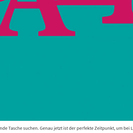
sende Tasche suchen. Genau jetzt ist der perfekte Zeitpunkt, um b