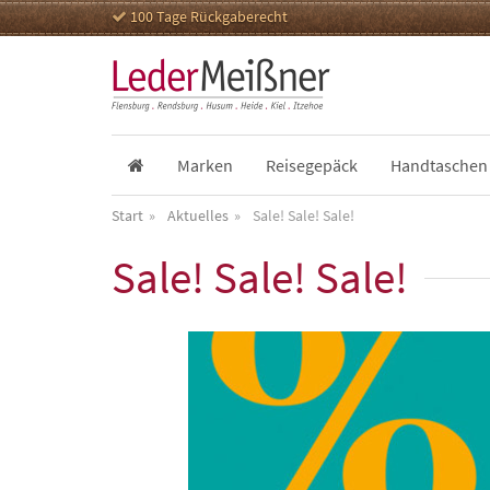
100 Tage Rückgaberecht
Marken
Reisegepäck
Handtaschen
Start
Aktuelles
Sale! Sale! Sale!
Sale! Sale! Sale!