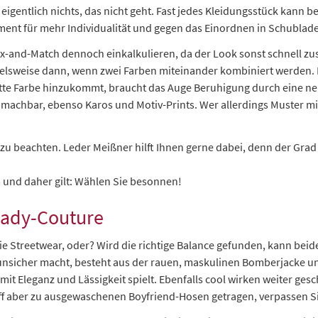
er eigentlich nichts, das nicht geht. Fast jedes Kleidungsstück kan
ement für mehr Individualität und gegen das Einordnen in Schublad
ix-and-Match dennoch einkalkulieren, da der Look sonst schnell 
pielsweise dann, wenn zwei Farben miteinander kombiniert werden. Hi
itte Farbe hinzukommt, braucht das Auge Beruhigung durch eine neu
machbar, ebenso Karos und Motiv-Prints. Wer allerdings Muster mi
e zu beachten. Leder Meißner hilft Ihnen gerne dabei, denn der Gra
 und daher gilt: Wählen Sie besonnen!
Lady-Couture
Streetwear, oder? Wird die richtige Balance gefunden, kann beide
unsicher macht, besteht aus der rauen, maskulinen Bomberjacke und
 mit Eleganz und Lässigkeit spielt. Ebenfalls cool wirken weiter gesc
Stoff aber zu ausgewaschenen Boyfriend-Hosen getragen, verpassen 