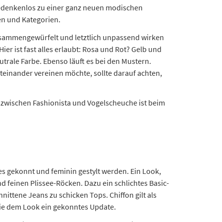
n bedenkenlos zu einer ganz neuen modischen
en und Kategorien.
zusammengewürfelt und letztlich unpassend wirken
er ist fast alles erlaubt: Rosa und Rot? Gelb und
trale Farbe. Ebenso läuft es bei den Mustern.
teinander vereinen möchte, sollte darauf achten,
d zwischen Fashionista und Vogelscheuche ist beim
s gekonnt und feminin gestylt werden. Ein Look,
 feinen Plissee-Röcken. Dazu ein schlichtes Basic-
hnittene Jeans zu schicken Tops. Chiffon gilt als
Sie dem Look ein gekonntes Update.