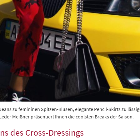
 Jeans zu femininen Spitzen-Blusen, elegante Pencil-Skirts zu läss
eder Meißner präsentiert Ihnen die coolsten Breaks der Saison.
ins des Cross-Dressings