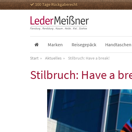
100 Tage Rückgaberecht
Marken
Reisegepäck
Handtaschen
Start
Aktuelles
Stilbruch: Have a break!
Stilbruch: Have a br