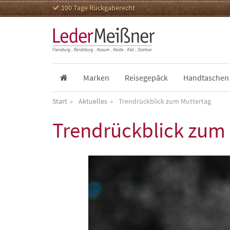
100 Tage Rückgaberecht
Marken
Reisegepäck
Handtaschen
Start
Aktuelles
Trendrückblick zum Muttertag
Trendrückblick zum