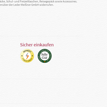
äcke, Schul- und Freizeittaschen, Reisegepäck sowie Accessoires.
egenüber der Leder Meißner GmbH widerrufen.
Sicher einkaufen