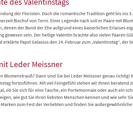
te des Valentinstags
indung der Floristen. Doch die romantische Tradition geht bis ins
seinerzeit Bischof von Terni. Einer Legende nach soll er Paare mit 
en, denen der Bund der Ehe aufgrund eines kaiserlichen Erlasses eig
 gewesen sein. Der heilige Valentin brachte also vielen Paaren Glüc
 erklärte Papst Gelasius den 14. Februar zum „Valentinstag“, der b
it Leder Meissner
n Blumenstrauß? Dann sind Sie bei Leder Meissner genau richtig! Wi
nstag fortzuführen. Mit viel Feingefühl stehen wir Ihnen beratend 
l, ob Sie sich für eine Tasche, ein Portemonnaie oder auch ein sch
zeigen, wie gut Sie Ihren liebsten Menschen kennen und wie sehr Si
-Marken zum Fest der Verliebten und finden Sie außergewöhnliche V