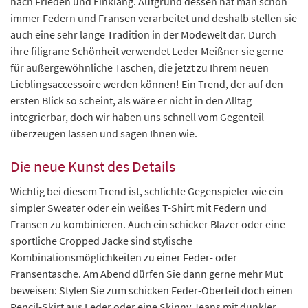
nach Frieden und Einklang. Aufgrund dessen hat man schon
immer Federn und Fransen verarbeitet und deshalb stellen sie
auch eine sehr lange Tradition in der Modewelt dar. Durch
ihre filigrane Schönheit verwendet Leder Meißner sie gerne
für außergewöhnliche Taschen, die jetzt zu Ihrem neuen
Lieblingsaccessoire werden können! Ein Trend, der auf den
ersten Blick so scheint, als wäre er nicht in den Alltag
integrierbar, doch wir haben uns schnell vom Gegenteil
überzeugen lassen und sagen Ihnen wie.
Die neue Kunst des Details
Wichtig bei diesem Trend ist, schlichte Gegenspieler wie ein
simpler Sweater oder ein weißes T-Shirt mit Federn und
Fransen zu kombinieren. Auch ein schicker Blazer oder eine
sportliche Cropped Jacke sind stylische
Kombinationsmöglichkeiten zu einer Feder- oder
Fransentasche. Am Abend dürfen Sie dann gerne mehr Mut
beweisen: Stylen Sie zum schicken Feder-Oberteil doch einen
Pencil-Skirt aus Leder oder eine Skinny Jeans mit dunkler