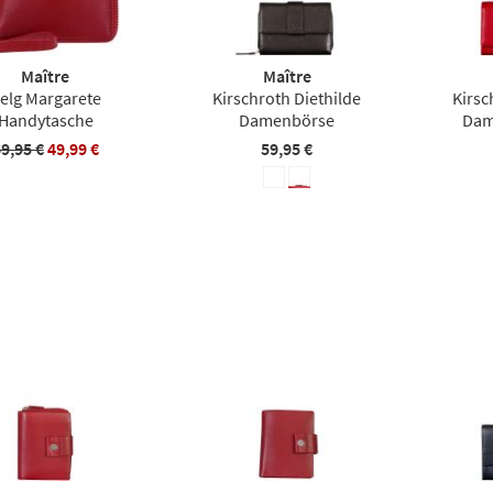
Maître
Maître
elg Margarete
Kirschroth Diethilde
Kirsc
Handytasche
Damenbörse
Dam
9,95 €
49,99 €
59,95 €