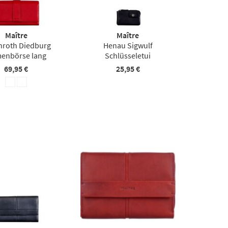
Maître
Maître
hroth Diedburg
Henau Sigwulf
enbörse lang
Schlüsseletui
69,95 €
25,95 €