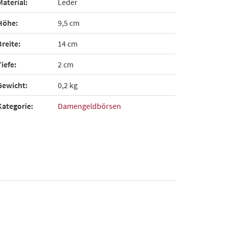
Material:
Leder
Höhe:
9,5 cm
Breite:
14 cm
Tiefe:
2 cm
Gewicht:
0,2 kg
Kategorie:
Damengeldbörsen