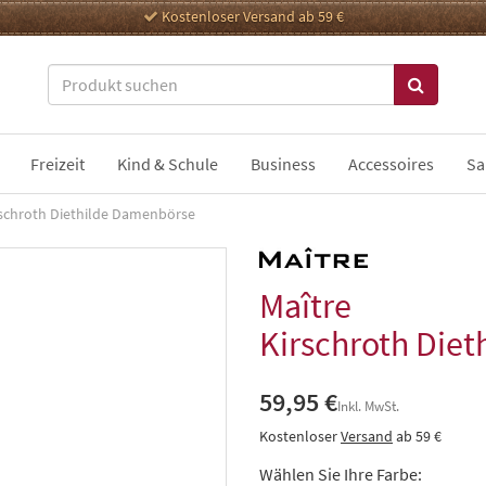
Kostenloser Versand ab 59 €
Freizeit
Kind & Schule
Business
Accessoires
Sa
rschroth Diethilde Damenbörse
Maître
Kirschroth Die
59,95 €
Inkl. MwSt.
Kostenloser
Versand
ab 59 €
Wählen Sie Ihre Farbe: