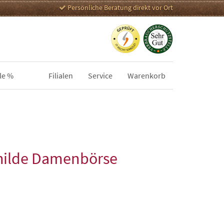
Persönliche Beratung direkt vor Ort
le %
Filialen
Service
Warenkorb
thilde Damenbörse