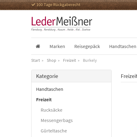
100 Tage Rückgaberecht
Marken
Reisegepäck
Handtaschen
Start
Shop
Freizeit
Burkely
Kategorie
Freizei
Handtaschen
Freizeit
Rucksäcke
Messengerbags
Gürteltasche