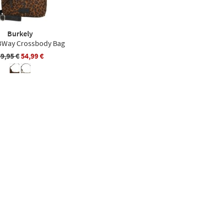
Burkely
3Way Crossbody Bag
9,95 €
54,99 €