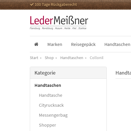
100 Tage Rückgaberecht
Marken
Reisegepäck
Handtaschen
Start
Shop
Handtaschen
Collonil
Kategorie
Handta
Handtaschen
Handtasche
Cityrucksack
Messengerbag
Shopper