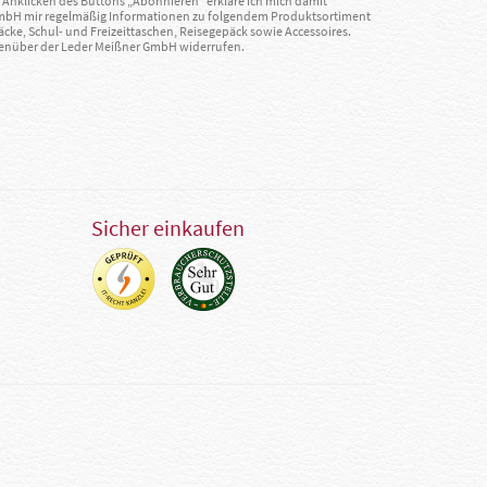
Anklicken des Buttons „Abonnieren“ erkläre ich mich damit
GmbH mir regelmäßig Informationen zu folgendem Produktsortiment
äcke, Schul- und Freizeittaschen, Reisegepäck sowie Accessoires.
egenüber der Leder Meißner GmbH widerrufen.
Sicher einkaufen