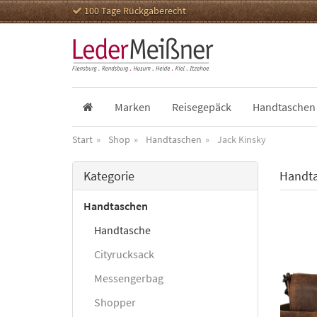
100 Tage Rückgaberecht
Marken
Reisegepäck
Handtaschen
Start
Shop
Handtaschen
Jack Kinsky
Kategorie
Handta
Handtaschen
Handtasche
Cityrucksack
Messengerbag
Shopper