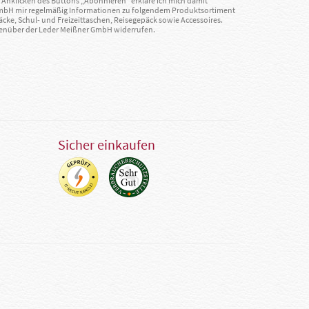
Anklicken des Buttons „Abonnieren“ erkläre ich mich damit
GmbH mir regelmäßig Informationen zu folgendem Produktsortiment
äcke, Schul- und Freizeittaschen, Reisegepäck sowie Accessoires.
egenüber der Leder Meißner GmbH widerrufen.
Sicher einkaufen