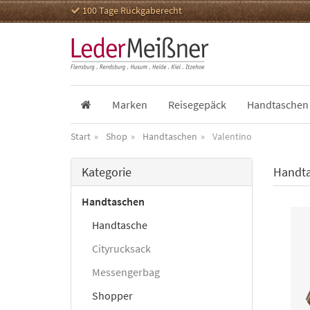
100 Tage Rückgaberecht
Marken
Reisegepäck
Handtaschen
Start
Shop
Handtaschen
Valentino
Kategorie
Handta
Handtaschen
Handtasche
Cityrucksack
Messengerbag
Shopper