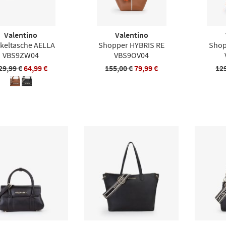
Valentino
Valentino
keltasche AELLA
Shopper HYBRIS RE
Shop
VBS9ZW04
VBS9OV04
29,99 €
64,99 €
155,00 €
79,99 €
12