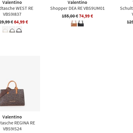
Valentino
Valentino
dtasche WEST RE
Shopper DEA RE VBS9UM01
Schult
VBS9I837
155,00 €
74,99 €
29,99 €
64,99 €
12
Valentino
tasche REGINA RE
VBS9IS24