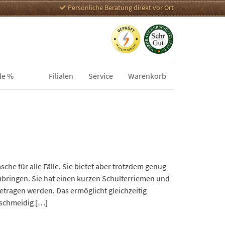
Persönliche Beratung direkt vor Ort
le %
Filialen
Service
Warenkorb
he für alle Fälle. Sie bietet aber trotzdem genug
rzubringen. Sie hat einen kurzen Schulterriemen und
etragen werden. Das ermöglicht gleichzeitig
eschmeidig […]