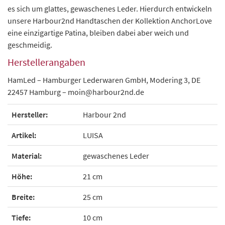
es sich um glattes, gewaschenes Leder. Hierdurch entwickeln
unsere Harbour2nd Handtaschen der Kollektion AnchorLove
eine einzigartige Patina, bleiben dabei aber weich und
geschmeidig.
Herstellerangaben
HamLed – Hamburger Lederwaren GmbH, Modering 3, DE
22457 Hamburg – moin@harbour2nd.de
Hersteller:
Harbour 2nd
Artikel:
LUISA
Material:
gewaschenes Leder
Höhe:
21 cm
Breite:
25 cm
Tiefe:
10 cm