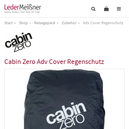
Start
Shop
Reisegepäck
Zubehör
Adv Cover Regenschutz
Cabin Zero
Adv Cover Regenschutz