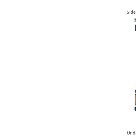
Side
3
Unde