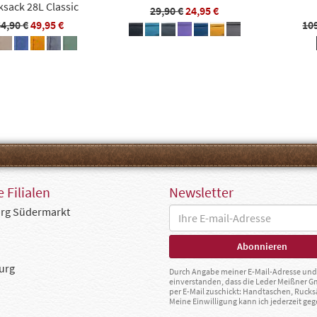
sack 28L Classic
29,90 €
24,95 €
4,90 €
49,95 €
10
 Filialen
Newsletter
rg Südermarkt
urg
Durch Angabe meiner E-Mail-Adresse und 
einverstanden, dass die Leder Meißner 
per E-Mail zuschickt: Handtaschen, Rucks
Meine Einwilligung kann ich jederzeit g