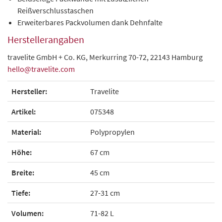
Reißverschlusstaschen
Erweiterbares Packvolumen dank Dehnfalte
Herstellerangaben
travelite GmbH + Co. KG, Merkurring 70-72, 22143 Hamburg
hello@travelite.com
Hersteller:
Travelite
Artikel:
075348
Material:
Polypropylen
Höhe:
67 cm
Breite:
45 cm
Tiefe:
27-31 cm
Volumen:
71-82 L