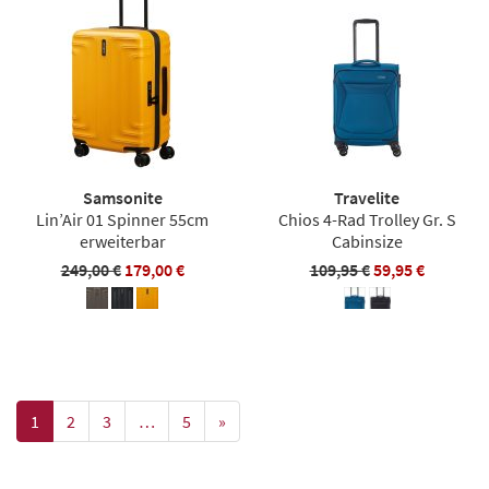
Samsonite
Travelite
Lin’Air 01 Spinner 55cm
Chios 4-Rad Trolley Gr. S
erweiterbar
Cabinsize
249,00 €
179,00 €
109,95 €
59,95 €
1
2
3
…
5
»