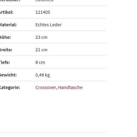
Artikel:
121405
Material:
Echtes Leder
Höhe:
23 cm
Breite:
21 cm
Tiefe:
8 cm
Gewicht:
0,48 kg
Kategorie:
Crossover
,
Handtasche