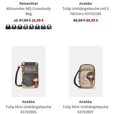
Reisenthel
Anekke
Allrounder MQ Crossbody
Tulip Umhängetasche mit 3
Bag
Fächern 43703184
ab
37,95 €
24,99 €
85,95 €
69,99 €
Anekke
Anekke
Tulip Mini-Umhängetasche
Tulip Mini-Umhängetasche
43703905
43703907