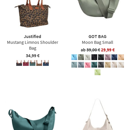
Justified
GOT BAG
Mustang Limnos Shoulder
Moon Bag Small
Bag
ab
39,00 €
29,99 €
34,99 €