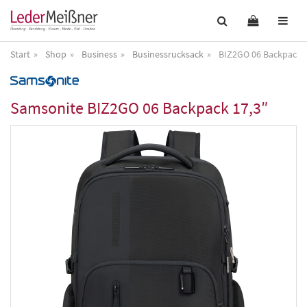
Start
Shop
Business
Businessrucksack
BIZ2GO 06 Backpack 1
Samsonite
BIZ2GO 06 Backpack 17,3″