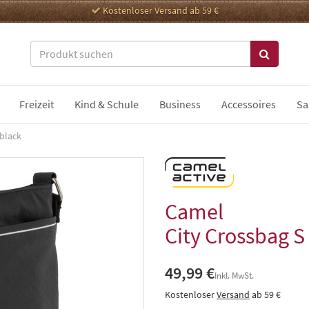
Kostenloser Versand ab 59 €
Freizeit
Kind & Schule
Business
Accessoires
Sa
 black
Camel
City Crossbag S
49,99 €
Inkl. MwSt.
Kostenloser
Versand
ab 59 €