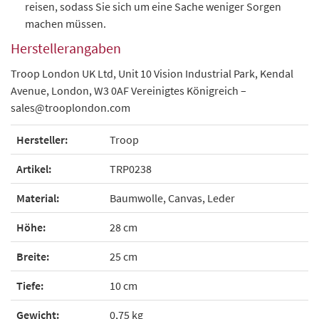
reisen, sodass Sie sich um eine Sache weniger Sorgen
machen müssen.
Herstellerangaben
Troop London UK Ltd,
Unit 10 Vision Industrial Park,
Kendal
Avenue,
London,
W3 0AF
Vereinigtes Königreich –
sales@trooplondon.com
Hersteller:
Troop
Artikel:
TRP0238
Material:
Baumwolle, Canvas, Leder
Höhe:
28 cm
Breite:
25 cm
Tiefe:
10 cm
Gewicht:
0,75 kg