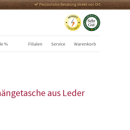
Persönliche Beratung direkt vor Ort
le %
Filialen
Service
Warenkorb
hängetasche aus Leder