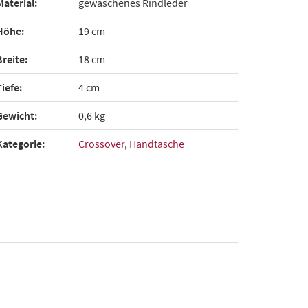
Material:
gewaschenes Rindleder
Höhe:
19 cm
Breite:
18 cm
Tiefe:
4 cm
Gewicht:
0,6 kg
Kategorie:
Crossover
,
Handtasche