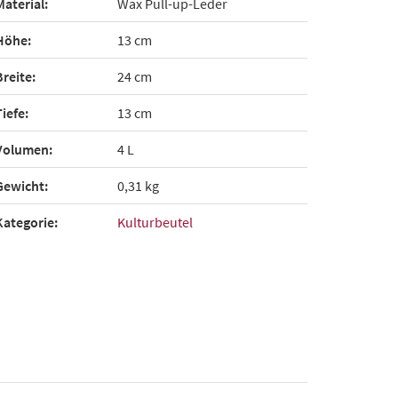
Material:
Wax Pull-up-Leder
Höhe:
13 cm
Breite:
24 cm
Tiefe:
13 cm
Volumen:
4 L
Gewicht:
0,31 kg
Kategorie:
Kulturbeutel