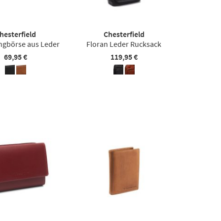
hesterfield
Chesterfield
ngbörse aus Leder
Floran Leder Rucksack
69,95 €
119,95 €