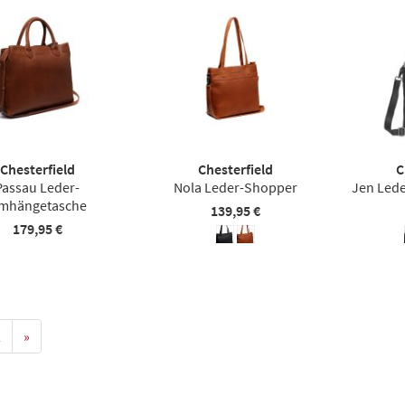
Chesterfield
Chesterfield
C
Passau Leder-
Nola Leder-Shopper
Jen Led
mhängetasche
139,95 €
179,95 €
2
»