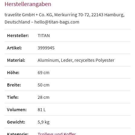
Herstellerangaben
travelite GmbH + Co. KG, Merkurring 70-72, 22143 Hamburg,
Deutschland – hello@titan-bags.com
Hersteller:
TITAN
Artikel:
3999945
Material:
Aluminum, Leder, recyceltes Polyester
Höhe:
69 cm
Breite:
50 cm
Tiefe:
28 cm
Volumen:
81 L
Gewicht:
5,9 kg
Kategorie:
Trolleys und Koffer